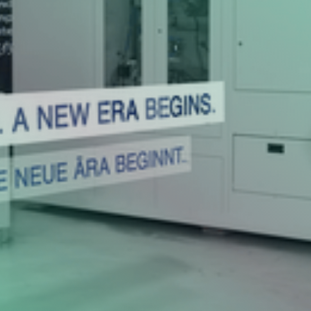
Schleif- und Richtmaschinen. Mit der R2500
haben sie eine Maschine entwickelt, mit der
Zahnstangen vollautomatisch profiliert werden
können. Wir haben ein Produktvideo produziert,
in dem wir die vielfältigen Funktionen dieser
hochkomplexen Maschine auf anschauliche
Weise erklären. Soundesign und kontrastreiches
Grading runden den Kesel-Look perfekt ab.
Kunde
Fertigstellung
Kesel
Januar 2023
Challenge
3D Textplatzierungen