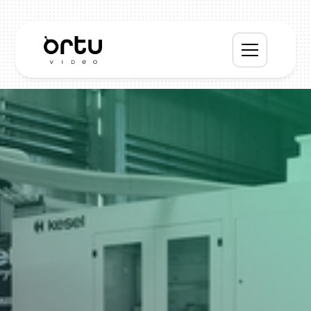
Kesel
Zahnstangen-
und
Profilschleifmaschine
PRODUKTVIDEO R2500G
Die Firma Kesel ist unter anderem Profi für