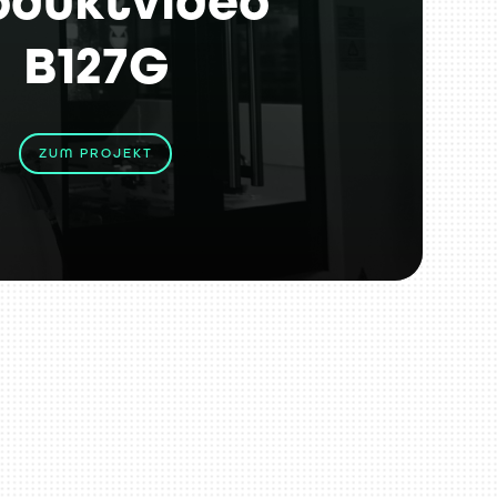
oduktvideo
B127G
ZUM PROJEKT